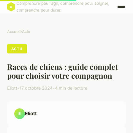
Comprendre pour agir, comprendre pour soigner,
comprendre pour durer.
Accueil
›
Actu
ACTU
Races de chiens : guide complet
pour choisir votre compagnon
Eliott
•
17 octobre 2024
•
4 min de lecture
Eliott
E