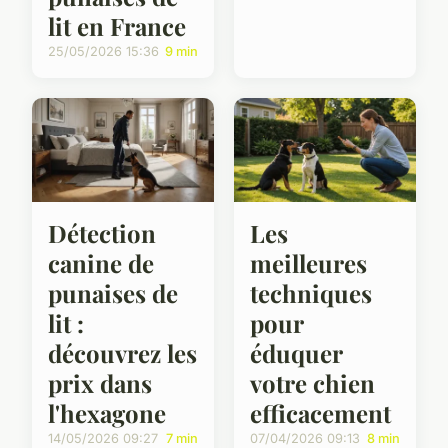
lit en France
25/05/2026 15:36
9 min
Détection
Les
canine de
meilleures
punaises de
techniques
lit :
pour
découvrez les
éduquer
prix dans
votre chien
l'hexagone
efficacement
14/05/2026 09:27
7 min
07/04/2026 09:13
8 min