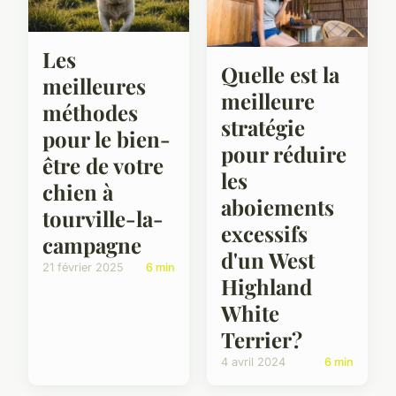
Les
Quelle est la
meilleures
meilleure
méthodes
stratégie
pour le bien-
pour réduire
être de votre
les
chien à
aboiements
tourville-la-
excessifs
campagne
d'un West
21 février 2025
6 min
Highland
White
Terrier?
4 avril 2024
6 min