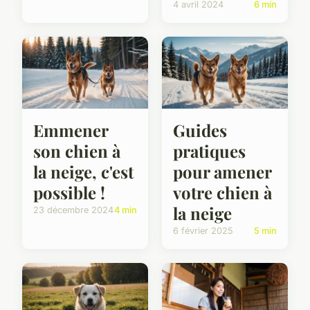
4 avril 2024
6 min
Emmener
Guides
son chien à
pratiques
la neige, c'est
pour amener
possible !
votre chien à
la neige
23 décembre 2024
4 min
6 février 2025
5 min