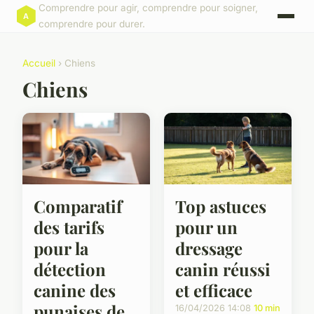
Comprendre pour agir, comprendre pour soigner,
comprendre pour durer.
Accueil
› Chiens
Chiens
Comparatif
Top astuces
des tarifs
pour un
pour la
dressage
détection
canin réussi
canine des
et efficace
punaises de
16/04/2026 14:08
10 min