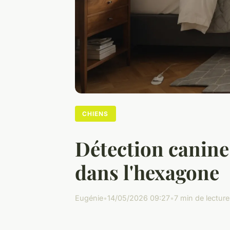
CHIENS
Détection canine 
dans l'hexagone
Eugénie
•
14/05/2026 09:27
•
7 min de lecture