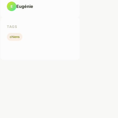
Eugénie
E
TAGS
chiens