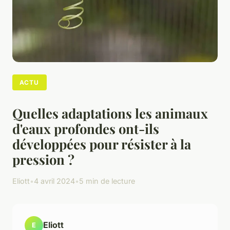
ACTU
Quelles adaptations les animaux
d'eaux profondes ont-ils
développées pour résister à la
pression ?
Eliott
•
4 avril 2024
•
5 min de lecture
Eliott
E