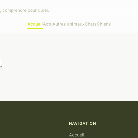
, comprendre pour durer.
Accueil
Actu
Autres animaux
Chats
Chiens
t
NAVIGATION
Accueil